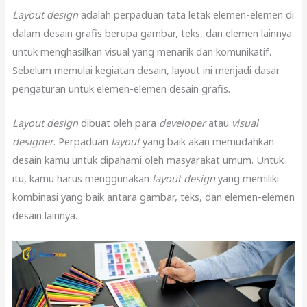
Layout design
adalah perpaduan tata letak elemen-elemen di
dalam desain grafis berupa gambar, teks, dan elemen lainnya
untuk menghasilkan visual yang menarik dan komunikatif.
Sebelum memulai kegiatan desain, layout ini menjadi dasar
pengaturan untuk elemen-elemen desain grafis.
Layout design
dibuat oleh para
developer
atau
visual
designer
. Perpaduan
layout
yang baik akan memudahkan
desain kamu untuk dipahami oleh masyarakat umum. Untuk
itu, kamu harus menggunakan
layout design
yang memiliki
kombinasi yang baik antara gambar, teks, dan elemen-elemen
desain lainnya.