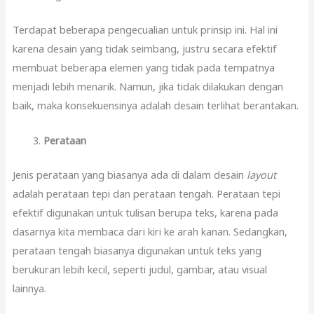
Terdapat beberapa pengecualian untuk prinsip ini. Hal ini
karena desain yang tidak seimbang, justru secara efektif
membuat beberapa elemen yang tidak pada tempatnya
menjadi lebih menarik. Namun, jika tidak dilakukan dengan
baik, maka konsekuensinya adalah desain terlihat berantakan.
Perataan
Jenis perataan yang biasanya ada di dalam desain
layout
adalah perataan tepi dan perataan tengah. Perataan tepi
efektif digunakan untuk tulisan berupa teks, karena pada
dasarnya kita membaca dari kiri ke arah kanan. Sedangkan,
perataan tengah biasanya digunakan untuk teks yang
berukuran lebih kecil, seperti judul, gambar, atau visual
lainnya.