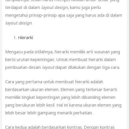
terdapat di dalam
layout design
, kamu juga perlu
mengetahui prinsip-prinsip apa saja yang harus ada di dalam
layout design
.
Hierarki
Mengacu pada istilahnya, hierarki memiliki arti susunan yang
berisi urutan kepentingan. Untuk membuat hierarki dalam
pembuatan desain
layout
dapat dilakukan dengan tiga cara.
Cara yang pertama untuk membuat hierarki adalah
berdasarkan ukuran elemen. Elemen yang terbesar berarti
memiliki tingkat kepentingan yang lebih dibanding elemen
yang berukuran lebih kecil. Hal ini karena ukuran elemen yang
lebih besar lebih gampang menarik perhatian.
Cara kedua adalah berdasarkan kontras. Dengan kontras