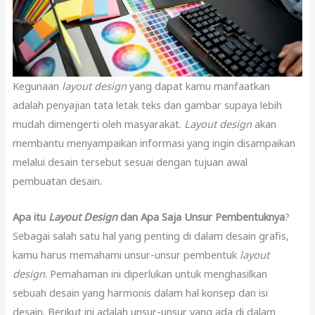
Kegunaan
layout design
yang dapat kamu manfaatkan
adalah penyajian tata letak teks dan gambar supaya lebih
mudah dimengerti oleh masyarakat.
Layout design
akan
membantu menyampaikan informasi yang ingin disampaikan
melalui desain tersebut sesuai dengan tujuan awal
pembuatan desain.
Apa itu
Layout Design
dan Apa Saja Unsur Pembentuknya
?
Sebagai salah satu hal yang penting di dalam desain grafis,
kamu harus memahami unsur-unsur pembentuk
layout
design
. Pemahaman ini diperlukan untuk menghasilkan
sebuah desain yang harmonis dalam hal konsep dan isi
desain. Berikut ini adalah unsur-unsur yang ada di dalam