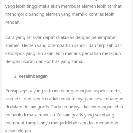
yang lebih tinggi maka akan membuat elemen lebih terlihat
menonjol dibanding elemen yang memiliki kontras lebih
rendah.
Cara yang terakhir dapat dilakukan dengan penempatan
elemen. Elemen yang ditempatkan sendiri dan terpisah dari
kelompok yang lain akan lebih menarik perhatian meskipun
dengan ukuran dan kontras yang sama.
Keseimbangan
Prinsip
layout
yang satu ini menggabungkan aspek simetri,
asimetri, dan simetri radial untuk menyajikan keseimbangan
di dalam desain grafis. Pada umumnya, keseimbangan lebih
menarik di mata manusia. Desain grafis yang seimbang,
membuat tampilannya menjadi lebih rapi dan menambah
kesan elegan.