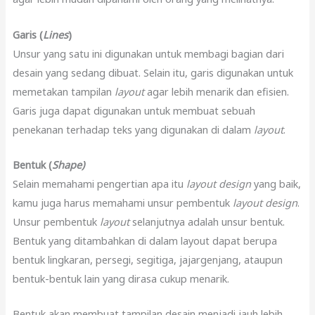
Garis (
Lines
)
Unsur yang satu ini digunakan untuk membagi bagian dari
desain yang sedang dibuat. Selain itu, garis digunakan untuk
memetakan tampilan
layout
agar lebih menarik dan efisien.
Garis juga dapat digunakan untuk membuat sebuah
penekanan terhadap teks yang digunakan di dalam
layout
.
Bentuk (
Shape)
Selain memahami pengertian apa itu
layout design
yang baik,
kamu juga harus memahami unsur pembentuk
layout design
.
Unsur pembentuk
layout
selanjutnya adalah unsur bentuk.
Bentuk yang ditambahkan di dalam layout dapat berupa
bentuk lingkaran, persegi, segitiga, jajargenjang, ataupun
bentuk-bentuk lain yang dirasa cukup menarik.
Bentuk akan membuat tampilan desain menjadi jauh lebih