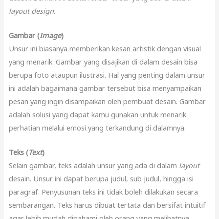
layout design
.
Gambar (
Image
)
Unsur ini biasanya memberikan kesan artistik dengan visual
yang menarik. Gambar yang disajikan di dalam desain bisa
berupa foto ataupun ilustrasi. Hal yang penting dalam unsur
ini adalah bagaimana gambar tersebut bisa menyampaikan
pesan yang ingin disampaikan oleh pembuat desain. Gambar
adalah solusi yang dapat kamu gunakan untuk menarik
perhatian melalui emosi yang terkandung di dalamnya.
Teks (
Text
)
Selain gambar, teks adalah unsur yang ada di dalam
layout
desain. Unsur ini dapat berupa judul, sub judul, hingga isi
paragraf. Penyusunan teks ini tidak boleh dilakukan secara
sembarangan. Teks harus dibuat tertata dan bersifat intuitif
agar lebih mudah dipahami oleh orang yang melihatnya.