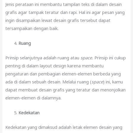
Jenis perataan ini membantu tampilan teks di dalam desain
grafis agar tampak teratur dan rapi. Hal ini agar pesan yang
ingin disampaikan lewat desain grafis tersebut dapat
tersampaikan dengan baik.
Ruang
Prinsip selanjutnya adalah ruang atau
space.
Prinsip ini cukup
penting di dalam layout design karena membantu
pengaturan dan pembagian elemen-elemen berbeda yang
ada di dalam sebuah desain. Melalui ruang (
space
) ini, kamu
dapat membuat desain grafis yang teratur dan menonjolkan
elemen-elemen di dalamnya.
Kedekatan
Kedekatan yang dimaksud adalah letak elemen desain yang