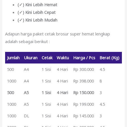
(✓) Kini Lebih Hemat
(✓) Kini Lebih Cepat
(✓) Kini Lebih Mudah
Adapun harga paket cetak brosur super hemat lengkap
adalah sebagai berikut :
Jumlah
Ukuran
Cetak
Waktu
Harga / Pcs
Berat (Kg)
500
A4
1 Sisi
4 Hari
Rp 300.000
4.5
1000
A4
1 Sisi
4 Hari
Rp 398.000
8
500
A5
1 Sisi
4 Hari
Rp 150.000
3
1000
A5
1 Sisi
4 Hari
Rp 199.000
4.5
1000
DL
1 Sisi
4 Hari
Rp 145.000
3