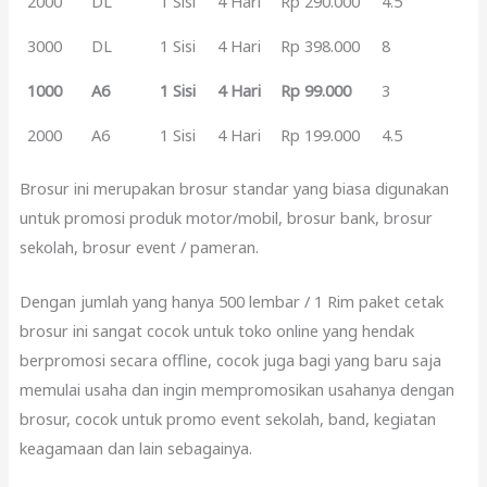
2000
DL
1 Sisi
4 Hari
Rp 290.000
4.5
3000
DL
1 Sisi
4 Hari
Rp 398.000
8
1000
A6
1 Sisi
4 Hari
Rp 99.000
3
2000
A6
1 Sisi
4 Hari
Rp 199.000
4.5
Brosur ini merupakan brosur standar yang biasa digunakan
untuk promosi produk motor/mobil, brosur bank, brosur
sekolah, brosur event / pameran.
Dengan jumlah yang hanya 500 lembar / 1 Rim paket cetak
brosur ini sangat cocok untuk toko online yang hendak
berpromosi secara offline, cocok juga bagi yang baru saja
memulai usaha dan ingin mempromosikan usahanya dengan
brosur, cocok untuk promo event sekolah, band, kegiatan
keagamaan dan lain sebagainya.