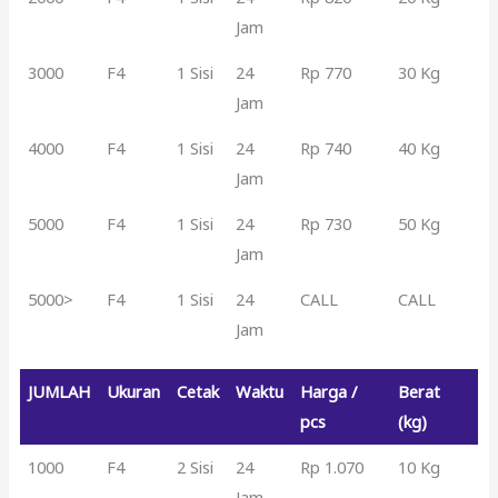
Jam
3000
F4
1 Sisi
24
Rp 770
30 Kg
Jam
4000
F4
1 Sisi
24
Rp 740
40 Kg
Jam
5000
F4
1 Sisi
24
Rp 730
50 Kg
Jam
5000>
F4
1 Sisi
24
CALL
CALL
Jam
JUMLAH
Ukuran
Cetak
Waktu
Harga /
Berat
pcs
(kg)
1000
F4
2 Sisi
24
Rp 1.070
10 Kg
Jam