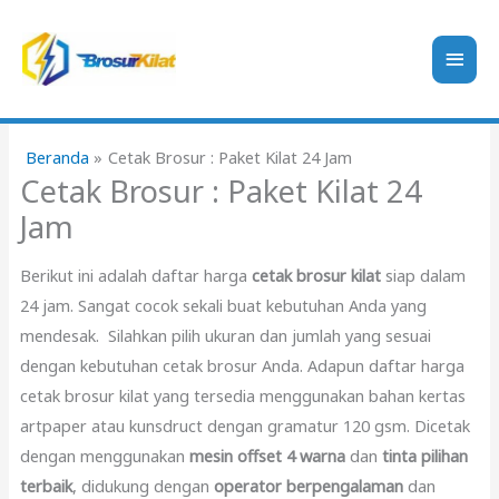
Lewati
ke
Men
konten
Uta
Beranda
Cetak Brosur : Paket Kilat 24 Jam
Cetak Brosur : Paket Kilat 24
Jam
Berikut ini adalah daftar harga
cetak brosur kilat
siap dalam
24 jam. Sangat cocok sekali buat kebutuhan Anda yang
mendesak. Silahkan pilih ukuran dan jumlah yang sesuai
dengan kebutuhan cetak brosur Anda. Adapun daftar harga
cetak brosur kilat yang tersedia menggunakan bahan kertas
artpaper atau kunsdruct dengan gramatur 120 gsm. Dicetak
dengan menggunakan
mesin offset 4 warna
dan
tinta pilihan
terbaik
, didukung dengan
operator berpengalaman
dan