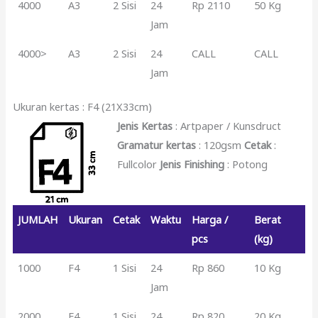
4000
A3
2 Sisi
24
Rp 2110
50 Kg
Jam
4000>
A3
2 Sisi
24
CALL
CALL
Jam
Ukuran kertas : F4 (21X33cm)
Jenis Kertas
: Artpaper / Kunsdruct
Gramatur kertas
: 120gsm
Cetak
:
Fullcolor
Jenis Finishing
: Potong
JUMLAH
Ukuran
Cetak
Waktu
Harga /
Berat
pcs
(kg)
1000
F4
1 Sisi
24
Rp 860
10 Kg
Jam
2000
F4
1 Sisi
24
Rp 820
20 Kg