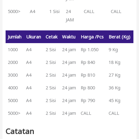
5000>
A4
1 Sisi
24
CALL
CALL
JAM
Jumlah
Ukuran
Cetak
Waktu
Harga /Pcs
Berat (Kg)
1000
A4
2 Sisi
24 jam
Rp 1.050
9 Kg
2000
A4
2 Sisi
24 jam
Rp 840
18 Kg
3000
A4
2 Sisi
24 jam
Rp 810
27 Kg
4000
A4
2 Sisi
24 jam
Rp 800
36 Kg
5000
A4
2 Sisi
24 jam
Rp 790
45 Kg
5000>
A4
2 Sisi
24 jam
CALL
CALL
Catatan