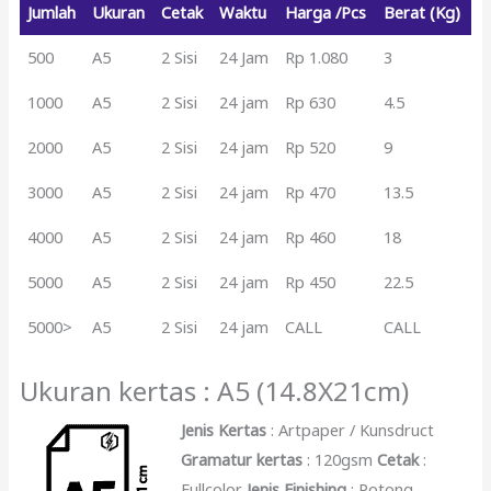
Jumlah
Ukuran
Cetak
Waktu
Harga /Pcs
Berat (Kg)
500
A5
2 Sisi
24 Jam
Rp 1.080
3
1000
A5
2 Sisi
24 jam
Rp 630
4.5
2000
A5
2 Sisi
24 jam
Rp 520
9
3000
A5
2 Sisi
24 jam
Rp 470
13.5
4000
A5
2 Sisi
24 jam
Rp 460
18
5000
A5
2 Sisi
24 jam
Rp 450
22.5
5000>
A5
2 Sisi
24 jam
CALL
CALL
Ukuran kertas : A5 (14.8X21cm)
Jenis Kertas
: Artpaper / Kunsdruct
Gramatur kertas
: 120gsm
Cetak
:
Fullcolor
Jenis Finishing
: Potong