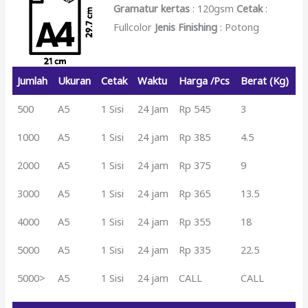
Gramatur kertas
: 120gsm
Cetak
:
Fullcolor
Jenis Finishing
: Potong
Jumlah
Ukuran
Cetak
Waktu
Harga /Pcs
Berat (Kg)
500
A5
1 Sisi
24 Jam
Rp 545
3
1000
A5
1 Sisi
24 jam
Rp 385
4.5
2000
A5
1 Sisi
24 jam
Rp 375
9
3000
A5
1 Sisi
24 jam
Rp 365
13.5
4000
A5
1 Sisi
24 jam
Rp 355
18
5000
A5
1 Sisi
24 jam
Rp 335
22.5
5000>
A5
1 Sisi
24 jam
CALL
CALL