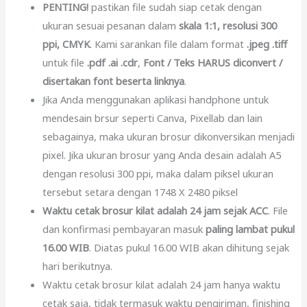
PENTING!
pastikan file sudah siap cetak dengan
ukuran sesuai pesanan dalam
skala 1:1, resolusi 300
ppi, CMYK
. Kami sarankan file dalam format
.jpeg .tiff
untuk file
.pdf .ai .cdr
,
Font / Teks HARUS diconvert /
disertakan font beserta linknya
.
Jika Anda menggunakan aplikasi handphone untuk
mendesain brsur seperti Canva, Pixellab dan lain
sebagainya, maka ukuran brosur dikonversikan menjadi
pixel. Jika ukuran brosur yang Anda desain adalah A5
dengan resolusi 300 ppi, maka dalam piksel ukuran
tersebut setara dengan 1748 X 2480 piksel
Waktu cetak brosur kilat adalah 24 jam sejak ACC
. File
dan konfirmasi pembayaran masuk
paling lambat pukul
16.00 WIB
. Diatas pukul 16.00 WIB akan dihitung sejak
hari berikutnya.
Waktu cetak brosur kilat adalah 24 jam hanya waktu
cetak saja, tidak termasuk waktu pengiriman, finishing