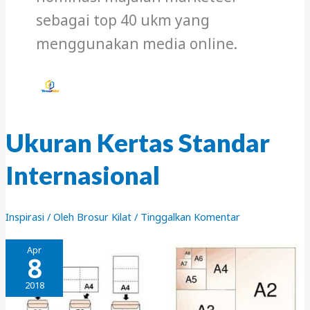
sebagai top 40 ukm yang
menggunakan media online.
Ukuran Kertas Standar
Internasional
Inspirasi
/ Oleh
Brosur Kilat
/
Tinggalkan Komentar
Apr
8
2018