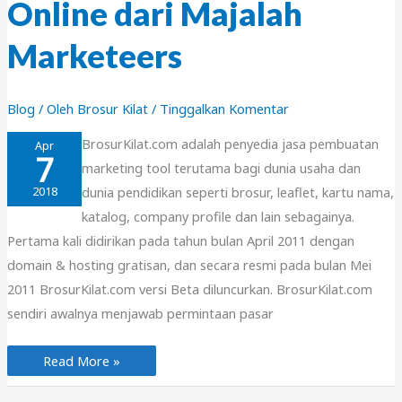
Online dari Majalah
Marketeers
Blog
/ Oleh
Brosur Kilat
/
Tinggalkan Komentar
BrosurKilat.com adalah penyedia jasa pembuatan
Apr
7
marketing tool terutama bagi dunia usaha dan
dunia pendidikan seperti brosur, leaflet, kartu nama,
2018
katalog, company profile dan lain sebagainya.
Pertama kali didirikan pada tahun bulan April 2011 dengan
domain & hosting gratisan, dan secara resmi pada bulan Mei
2011 BrosurKilat.com versi Beta diluncurkan. BrosurKilat.com
sendiri awalnya menjawab permintaan pasar
BrosurKilat.com
Read More »
Sebagai
Top
50