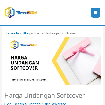
Lewati
ke
Men
konten
Uta
Beranda
Blog
Harga Undangan Softcover
Harga Undangan Softcover
Blog
,
Desain & Printing
/ Oleh
laskarseo