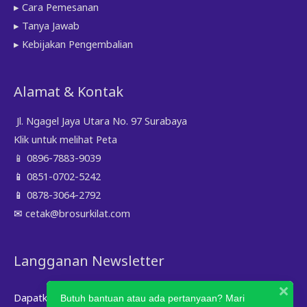
▸ Cara Pemesanan
▸ Tanya Jawab
▸ Kebijakan Pengembalian
Alamat & Kontak
Jl. Ngagel Jaya Utara No. 97 Surabaya
Klik untuk melihat Peta
📱
0896-7883-9039
📱
0851-0702-5242
📱
0878-3064-2792
✉
cetak@brosurkilat.com
Langganan Newsletter
Dapatkan informasi terbaru, promo menarik melalui email
Butuh bantuan atau ada pertanyaan? Mari