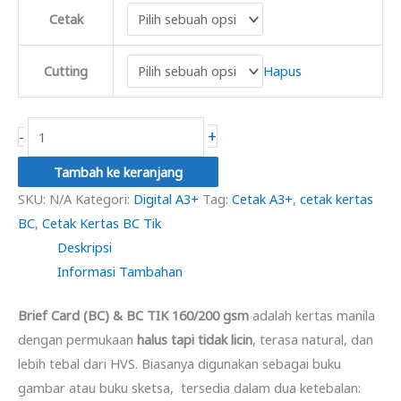
Cetak
Cutting
Hapus
Kuantitas
+
-
Brief
Tambah ke keranjang
Card
SKU:
N/A
Kategori:
Digital A3+
Tag:
Cetak A3+
,
cetak kertas
(BC)
BC
,
Cetak Kertas BC Tik
Ukuran
Deskripsi
A3+
Informasi Tambahan
Brief Card (BC) & BC TIK 160/200 gsm
adalah kertas manila
dengan permukaan
halus tapi tidak licin
, terasa natural, dan
lebih tebal dari HVS. Biasanya digunakan sebagai buku
gambar atau buku sketsa, tersedia dalam dua ketebalan: