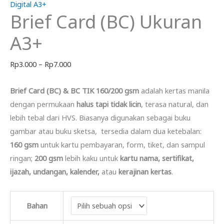
Digital A3+
Brief Card (BC) Ukuran
A3+
Rentang
Rp
3.000
–
Rp
7.000
harga:
Brief Card (BC) & BC TIK 160/200 gsm
adalah kertas manila
Rp3.000
dengan permukaan
halus tapi tidak licin
, terasa natural, dan
hingga
lebih tebal dari HVS. Biasanya digunakan sebagai buku
Rp7.000
gambar atau buku sketsa, tersedia dalam dua ketebalan:
160 gsm
untuk kartu pembayaran, form, tiket, dan sampul
ringan;
200 gsm
lebih kaku untuk
kartu nama, sertifikat,
ijazah, undangan, kalender,
atau
kerajinan kertas
.
Bahan