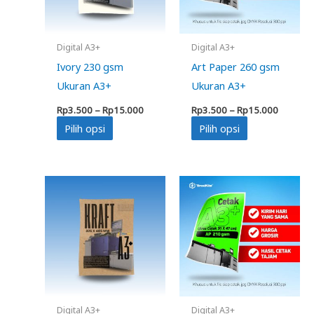
Digital A3+
Digital A3+
Ivory 230 gsm
Art Paper 260 gsm
Ukuran A3+
Ukuran A3+
Rentang
Rentan
Rp
3.500
–
Rp
15.000
Rp
3.500
–
Rp
15.000
harga:
harga:
Produk
Produk
Pilih opsi
Pilih opsi
Rp3.500
Rp3.500
hingga
hingga
ini
ini
Rp15.000
Rp15.00
memiliki
memiliki
beberapa
beberapa
varian.
varian.
Pilihan
Pilihan
ini
ini
dapat
dapat
diambil
diambil
di
di
Digital A3+
Digital A3+