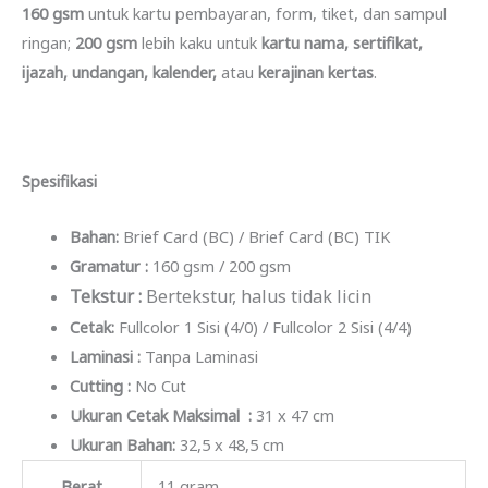
160 gsm
untuk kartu pembayaran, form, tiket, dan sampul
ringan;
200 gsm
lebih kaku untuk
kartu nama, sertifikat,
ijazah, undangan, kalender,
atau
kerajinan kertas
.
Spesifikasi
Bahan:
Brief Card (BC) / Brief Card (BC) TIK
Gramatur :
160 gsm / 200 gsm
Tekstur :
Bertekstur, halus tidak licin
Cetak:
Fullcolor 1 Sisi (4/0) / Fullcolor 2 Sisi (4/4)
Laminasi :
Tanpa Laminasi
Cutting :
No Cut
Ukuran Cetak Maksimal :
31 x 47 cm
Ukuran Bahan:
32,5 x 48,5 cm
Berat
11 gram