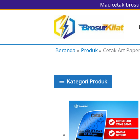
Lewati
Mau cetak brosur
ke
konten
Beranda
Produk
Cetak Art Pape
Kategori Produk