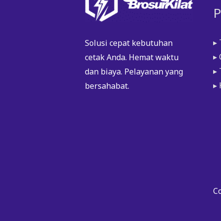
P
diambil
di
halama
▸ 
Solusi cepat kebutuhan
produk
▸
cetak Anda. Hemat waktu
▸
dan biaya. Pelayanan yang
▸
bersahabat.
Co