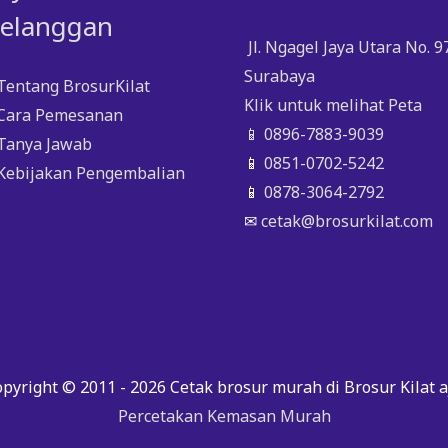
elanggan
Jl. Ngagel Jaya Utara No. 9
Surabaya
n
Tentang BrosurKilat
Klik untuk melihat Peta
 Cara Pemesanan
📱
0896-7883-9039
 Tanya Jawab
📱
0851-0702-5242
 Kebijakan Pengembalian
📱
0878-3064-2792
✉
cetak@brosurkilat.com
pyright © 2011 - 2026
Cetak brosur murah di Brosur Kilat a
Percetakan Kemasan Murah