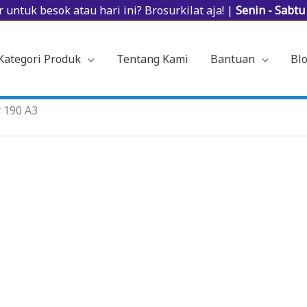
 untuk besok atau hari ini? Brosurkilat aja! |
Senin - Sabt
Kategori Produk
Tentang Kami
Bantuan
Bl
r 190 A3