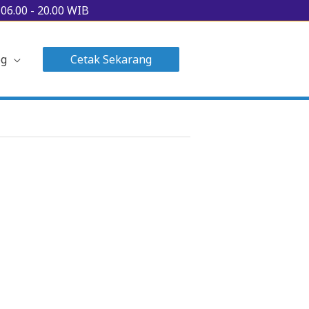
u
06.00 - 20.00 WIB
og
Cetak Sekarang