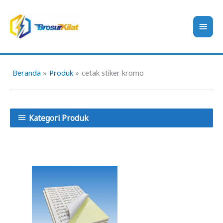
Lewati
ke
Men
konten
Uta
Beranda
Produk
cetak stiker kromo
Kategori Produk