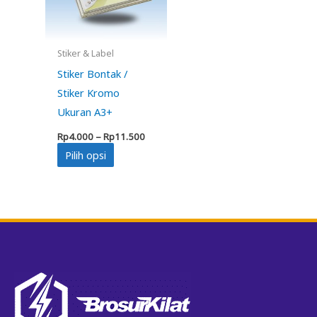
Stiker & Label
Stiker Bontak /
Stiker Kromo
Ukuran A3+
Rentang
Rp
4.000
–
Rp
11.500
harga:
Produk
Pilih opsi
Rp4.000
hingga
ini
Rp11.500
memiliki
beberapa
varian.
Pilihan
ini
dapat
diambil