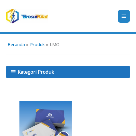
Lewati
ke
Men
konten
Uta
Beranda
Produk
LMO
Kategori Produk