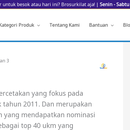
 untuk besok atau hari ini? Brosurkilat aja! |
Senin - Sabt
Kategori Produk
Tentang Kami
Bantuan
Bl
an 3
percetakan yang fokus pada
ak tahun 2011. Dan merupakan
an yang mendapatkan nominasi
ebagai top 40 ukm yang