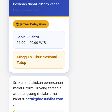
Pesanan dapat dikirim kapan
saja, setiap hari.
🕒 Jadwal Pelayanan
Senin – Sabtu
06.00 – 20.00 WIB
Minggu & Libur Nasional
Tutup
Silakan melakukan pemesanan
melalui formulir yang tersedia
atau langsung melalui email
kami di
cetak@brosurkilat.com
.