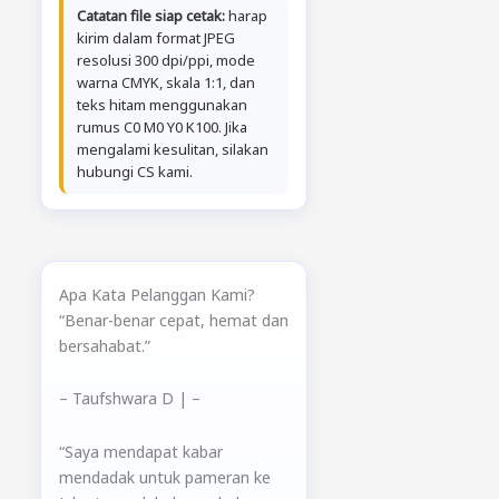
Catatan file siap cetak:
harap
kirim dalam format JPEG
resolusi 300 dpi/ppi, mode
warna CMYK, skala 1:1, dan
teks hitam menggunakan
rumus C0 M0 Y0 K100. Jika
mengalami kesulitan, silakan
hubungi CS kami.
Apa Kata Pelanggan Kami?
“Benar-benar cepat, hemat dan
bersahabat.”
– Taufshwara D
|
–
“Saya mendapat kabar
mendadak untuk pameran ke