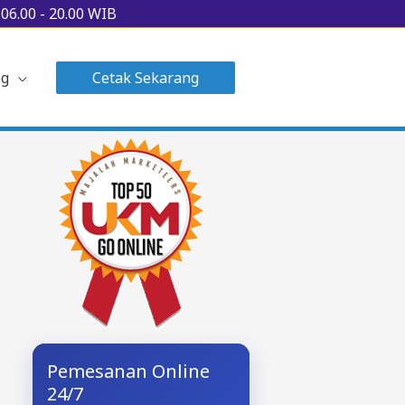
u
06.00 - 20.00 WIB
og
Cetak Sekarang
Pemesanan Online
24/7