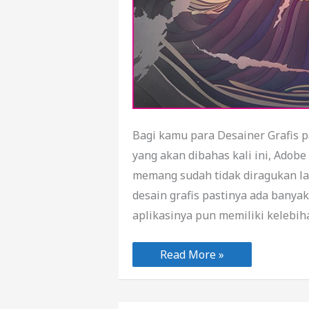
Bagi kamu para Desainer Grafis p
yang akan dibahas kali ini, Adobe 
memang sudah tidak diragukan lagi
desain grafis pastinya ada banyak
aplikasinya pun memiliki kelebih
Ini
Read More »
Dia
5
Kelebihan
Adobe
Illustrator