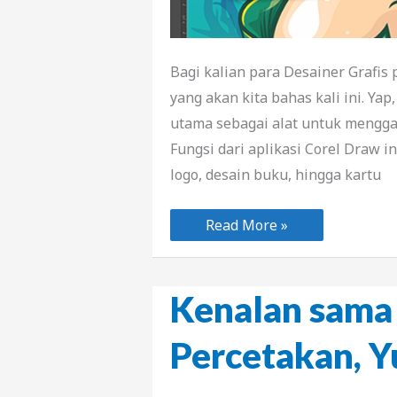
Bagi kalian para Desainer Grafis 
yang akan kita bahas kali ini. Yap
utama sebagai alat untuk menggam
Fungsi dari aplikasi Corel Draw i
logo, desain buku, hingga kartu
5
Read More »
Tips
Corel
Draw
Untuk
Pemula
Kenalan sama 
Percetakan, Y