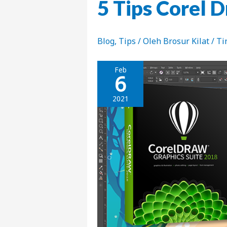
5 Tips Corel 
Blog
,
Tips
/ Oleh
Brosur Kilat
/
Ti
Feb
6
2021