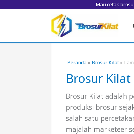
Lewati
Mau cetak brosur
ke
konten
Beranda
Brosur Kilat
Lam
Brosur Kilat
Brosur Kilat adalah 
produksi brosur sej
salah satu percetak
majalah marketeer s