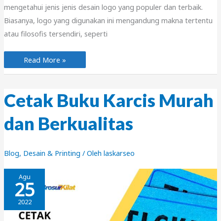
mengetahui jenis jenis desain logo yang populer dan terbaik.
Biasanya, logo yang digunakan ini mengandung makna tertentu
atau filosofis tersendiri, seperti
Jenis
Read More »
Jenis
Desain
Logo
Paling
Populer!
Cetak Buku Karcis Murah
dan Berkualitas
Blog
,
Desain & Printing
/ Oleh
laskarseo
Agu
25
2022