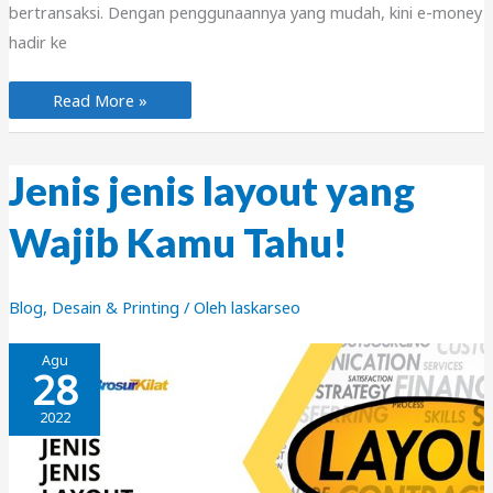
bertransaksi. Dengan penggunaannya yang mudah, kini e-money
hadir ke
Pentingnya
Read More »
Cetak
E-
Money
Sekarang!
Jenis jenis layout yang
Wajib Kamu Tahu!
Blog
,
Desain & Printing
/ Oleh
laskarseo
Agu
28
2022