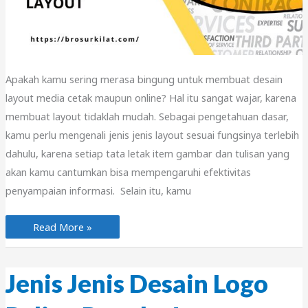
Apakah kamu sering merasa bingung untuk membuat desain
layout media cetak maupun online? Hal itu sangat wajar, karena
membuat layout tidaklah mudah. Sebagai pengetahuan dasar,
kamu perlu mengenali jenis jenis layout sesuai fungsinya terlebih
dahulu, karena setiap tata letak item gambar dan tulisan yang
akan kamu cantumkan bisa mempengaruhi efektivitas
penyampaian informasi. Selain itu, kamu
Jenis
Read More »
jenis
layout
yang
Wajib
Kamu
Jenis Jenis Desain Logo
Tahu!