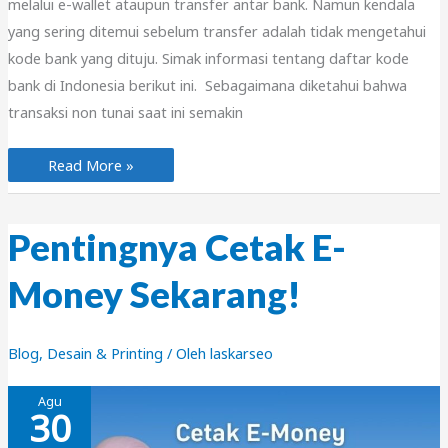
melalui e-wallet ataupun transfer antar bank. Namun kendala
yang sering ditemui sebelum transfer adalah tidak mengetahui
kode bank yang dituju. Simak informasi tentang daftar kode
bank di Indonesia berikut ini. Sebagaimana diketahui bahwa
transaksi non tunai saat ini semakin
Daftar
Read More »
Kode
Bank
Negara,
Daerah,
Syariah
Pentingnya Cetak E-
dan
Swasta
Money Sekarang!
Blog
,
Desain & Printing
/ Oleh
laskarseo
Agu
30