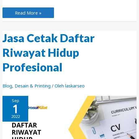
Apa
Read More »
Itu
Layout
Design?
Jasa Cetak Daftar
Riwayat Hidup
Profesional
Blog
,
Desain & Printing
/ Oleh
laskarseo
Sep
1
2022