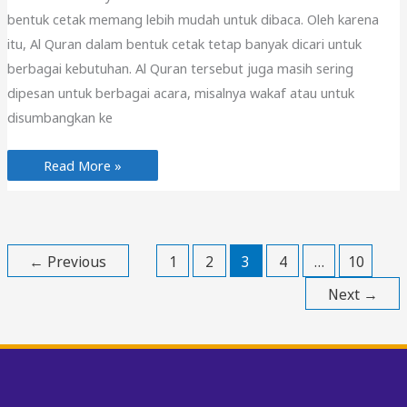
bentuk cetak memang lebih mudah untuk dibaca. Oleh karena
itu, Al Quran dalam bentuk cetak tetap banyak dicari untuk
berbagai kebutuhan. Al Quran tersebut juga masih sering
dipesan untuk berbagai acara, misalnya wakaf atau untuk
disumbangkan ke
Cetak
Read More »
Al
Quran
Berkualitas
←
Previous
1
2
3
4
…
10
Next
→