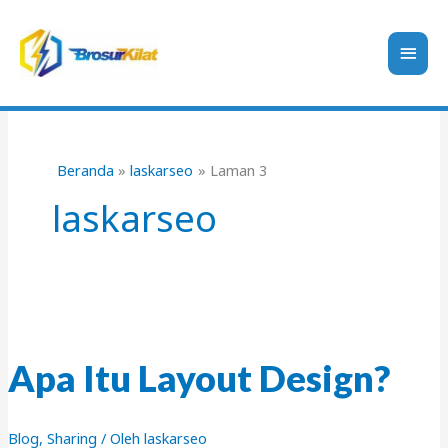
Lewati
ke
Men
konten
Uta
Beranda
laskarseo
Laman 3
laskarseo
Apa Itu Layout Design?
Blog
,
Sharing
/ Oleh
laskarseo