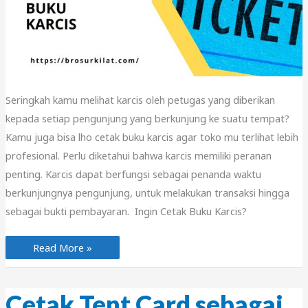
Seringkah kamu melihat karcis oleh petugas yang diberikan
kepada setiap pengunjung yang berkunjung ke suatu tempat?
Kamu juga bisa lho cetak buku karcis agar toko mu terlihat lebih
profesional. Perlu diketahui bahwa karcis memiliki peranan
penting. Karcis dapat berfungsi sebagai penanda waktu
berkunjungnya pengunjung, untuk melakukan transaksi hingga
sebagai bukti pembayaran. Ingin Cetak Buku Karcis?
Cetak
Read More »
Buku
Karcis
Murah
dan
Berkualitas
Cetak Tent Card sebagai