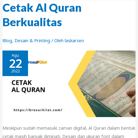
Melejit
Cetak Al Quran
￼
Berkualitas
Blog
,
Desain & Printing
/ Oleh
laskarseo
Agu
22
2022
Meskipun sudah memasuki zaman digital, Al Quran dalam bentuk
cetak masih banyak diminati. Desain dan ukuran font dalam