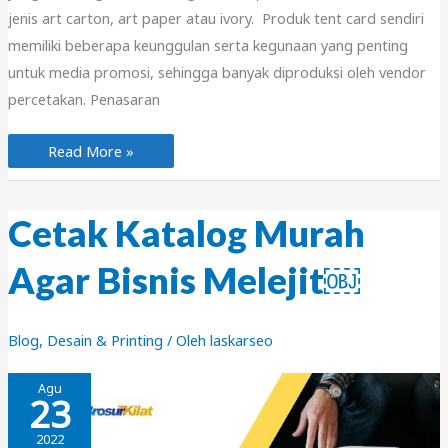
jenis art carton, art paper atau ivory. Produk tent card sendiri
memiliki beberapa keunggulan serta kegunaan yang penting
untuk media promosi, sehingga banyak diproduksi oleh vendor
percetakan. Penasaran
Cetak
Read More »
Tent
Card
sebagai
Media
Promosi
Cetak Katalog Murah
￼
Agar Bisnis Melejit￼
Blog
,
Desain & Printing
/ Oleh
laskarseo
Agu
23
2022