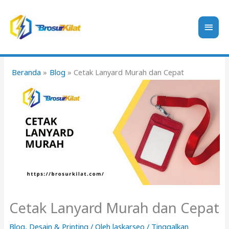
Lewati
ke
Men
konten
Uta
Beranda
Blog
Cetak Lanyard Murah dan Cepat
Cetak Lanyard Murah dan Cepat
Blog
,
Desain & Printing
/ Oleh
laskarseo
/
Tinggalkan