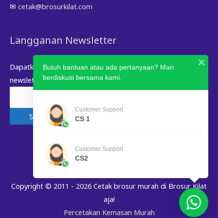
✉
cetak@brosurkilat.com
Langganan Newsletter
Dapatkan informasi terbaru, promo menarik melalui email
Butuh bantuan atau ada pertanyaan? Mari
berdiskusi bersama kami.
newsletter.
Customer Support
CS 1
Customer Support
CS2
Copyright © 2011 - 2026
Cetak brosur murah di Brosur Kilat
aja!
Percetakan Kemasan Murah