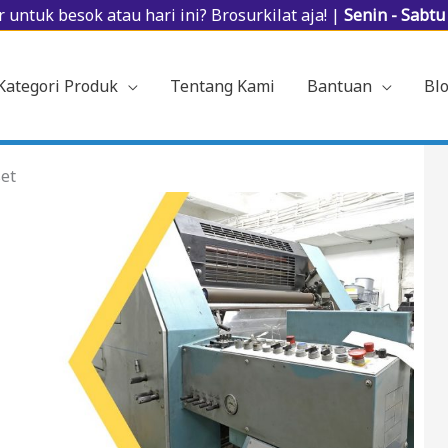
 untuk besok atau hari ini? Brosurkilat aja! |
Senin - Sabt
Kategori Produk
Tentang Kami
Bantuan
Bl
set