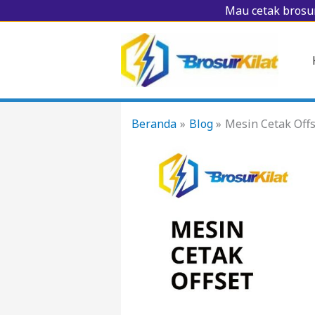
Lewati
Mau cetak brosur
ke
konten
Beranda
Blog
Mesin Cetak Off