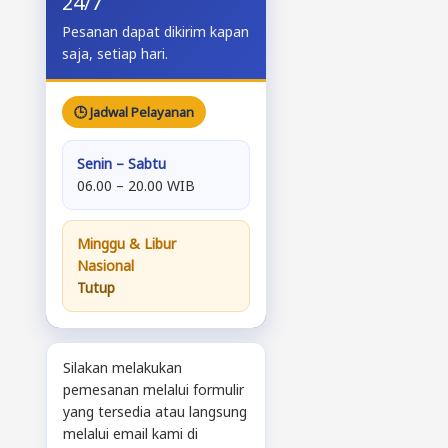
24/7
Pesanan dapat dikirim kapan
saja, setiap hari.
🕒 Jadwal Pelayanan
Senin – Sabtu
06.00 – 20.00 WIB
Minggu & Libur
Nasional
Tutup
Silakan melakukan
pemesanan melalui formulir
yang tersedia atau langsung
melalui email kami di