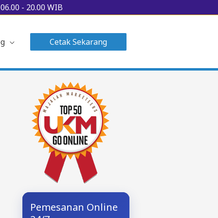
u
06.00 - 20.00 WIB
og
Cetak Sekarang
Pemesanan Online