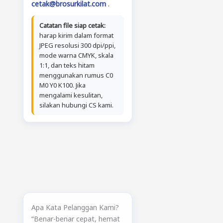
cetak@brosurkilat.com
.
Catatan file siap cetak:
harap kirim dalam format
JPEG resolusi 300 dpi/ppi,
mode warna CMYK, skala
1:1, dan teks hitam
menggunakan rumus C0
M0 Y0 K100. Jika
mengalami kesulitan,
silakan hubungi CS kami.
Apa Kata Pelanggan Kami?
“Benar-benar cepat, hemat