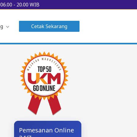
u
06.00 - 20.00 WIB
og
Cetak Sekarang
Pemesanan Online