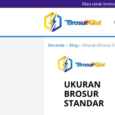
Lewati
Mau cetak brosur
ke
konten
Beranda
Blog
Ukuran Brosur S