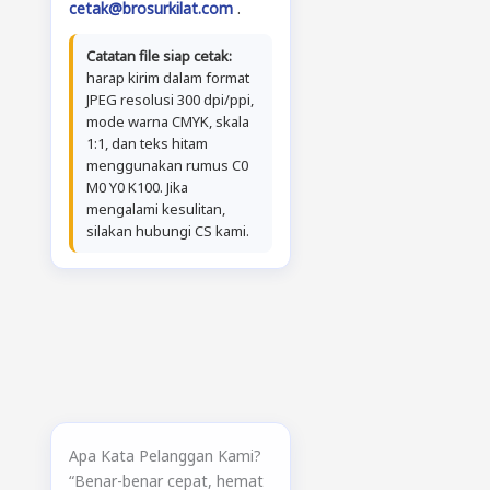
cetak@brosurkilat.com
.
Catatan file siap cetak:
harap kirim dalam format
JPEG resolusi 300 dpi/ppi,
mode warna CMYK, skala
1:1, dan teks hitam
menggunakan rumus C0
M0 Y0 K100. Jika
mengalami kesulitan,
silakan hubungi CS kami.
Apa Kata Pelanggan Kami?
“Benar-benar cepat, hemat