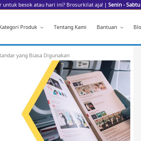
 untuk besok atau hari ini? Brosurkilat aja! |
Senin - Sabt
Kategori Produk
Tentang Kami
Bantuan
Bl
tandar yang Biasa Digunakan