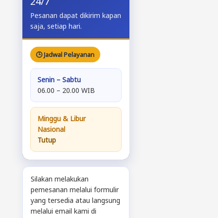
24/7
Pesanan dapat dikirim kapan
saja, setiap hari.
🕒 Jadwal Pelayanan
Senin – Sabtu
06.00 – 20.00 WIB
Minggu & Libur
Nasional
Tutup
Silakan melakukan
pemesanan melalui formulir
yang tersedia atau langsung
melalui email kami di