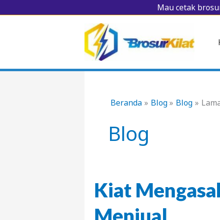
Lewati
Mau cetak brosur
ke
konten
Beranda
Blog
Blog
Lama
Blog
Kiat Mengas
Menjual