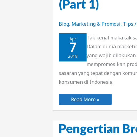
(Part 1)
Blog
,
Marketing & Promosi
,
Tips
/
Tak kenal maka tak sa
Apr
7
Dalam dunia marketin
yang wajib dilakuka
2018
mempromosikan produk
sasaran yang tepat dengan komuni
konsumen di Indonesia:
Karakter
Read More »
Konsumen
di
Indonesia
(Part
1)
Pengertian B