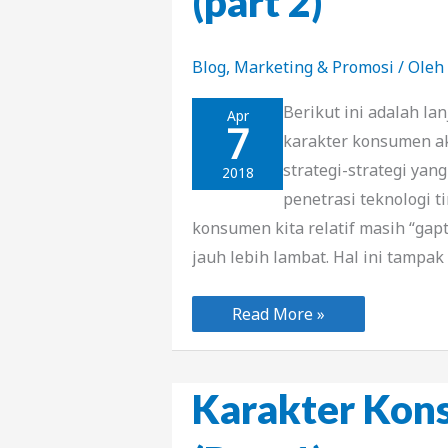
(part 2)
Blog
,
Marketing & Promosi
/ Oleh
Berikut ini adalah la
Apr
7
karakter konsumen a
strategi-strategi ya
2018
penetrasi teknologi 
konsumen kita relatif masih “gapt
jauh lebih lambat. Hal ini tampa
Karakter
Read More »
Konsumen
di
Indonesia
(part
2)
Karakter Kons