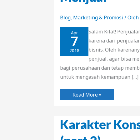
Blog
,
Marketing & Promosi
/ Oleh
Salam Kilat! Penjual
Apr
7
karena dari penjualan
bisnis. Oleh karenan
2018
penjual, agar bisa me
bagi perusahaan dan tetap membe
untuk mengasah kemampuan […]
Kiat
Read More »
Mengasah
Kemampuan
Menjual
Karakter Kons