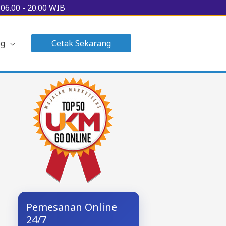
u
06.00 - 20.00 WIB
og
Cetak Sekarang
Pemesanan Online
24/7