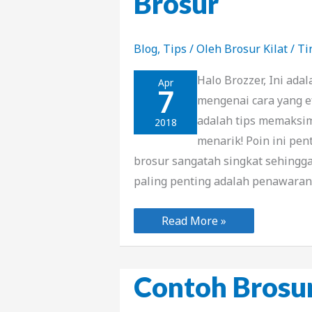
Brosur
Blog
,
Tips
/ Oleh
Brosur Kilat
/
Ti
Halo Brozzer, Ini ada
Apr
7
mengenai cara yang e
adalah tips memaksim
2018
menarik! Poin ini pe
brosur sangatah singkat sehingga
paling penting adalah penawaran
5
Read More »
Tips
Promosi
Efektif
dengan
Brosur
Contoh Brosur