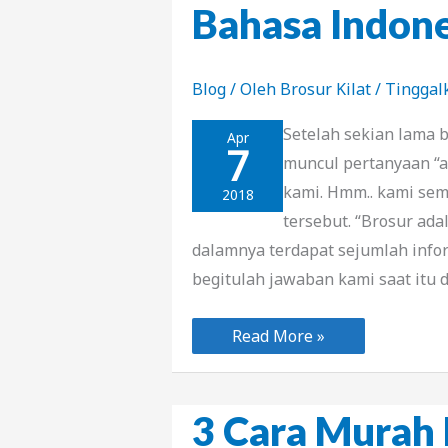
Bahasa Indone
Blog
/ Oleh
Brosur Kilat
/
Tinggal
Setelah sekian lama 
Apr
7
muncul pertanyaan “ap
kami. Hmm.. kami sem
2018
tersebut. “Brosur ada
dalamnya terdapat sejumlah info
begitulah jawaban kami saat itu 
Pengertian
Read More »
Brosur
Menurut
Kamus
Bahasa
Indonesia
3 Cara Murah