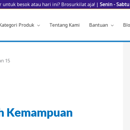
 untuk besok atau hari ini? Brosurkilat aja! |
Senin - Sabt
Kategori Produk
Tentang Kami
Bantuan
Bl
n 15
ah Kemampuan