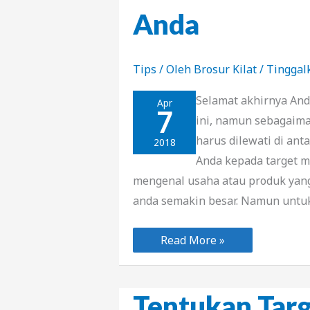
Anda
Tips
/ Oleh
Brosur Kilat
/
Tinggal
Selamat akhirnya And
Apr
7
ini, namun sebagaima
harus dilewati di an
2018
Anda kepada target 
mengenal usaha atau produk yan
anda semakin besar. Namun unt
3
Read More »
Cara
Murah
Promosikan
Usaha
Anda
Tentukan Tar