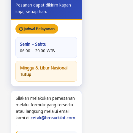
Pesanan dapat dikirim kapan
saja, setiap hari.
🕒 Jadwal Pelayanan
Senin – Sabtu
06.00 – 20.00 WIB
Minggu & Libur Nasional
Tutup
Silakan melakukan pemesanan
melalui formulir yang tersedia
atau langsung melalui email
kami di
cetak@brosurkilat.com
.