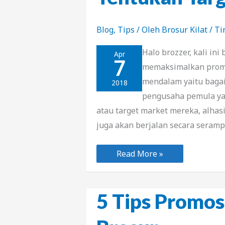
Blog
,
Tips
/ Oleh
Brosur Kilat
/
Ti
Halo brozzer, kali in
Apr
7
memaksimalkan promo
mendalam yaitu baga
2018
pengusaha pemula ya
atau target market mereka, alhas
juga akan berjalan secara seram
Tentukan
Read More »
Target
Anda
Sekarang
5 Tips Promos