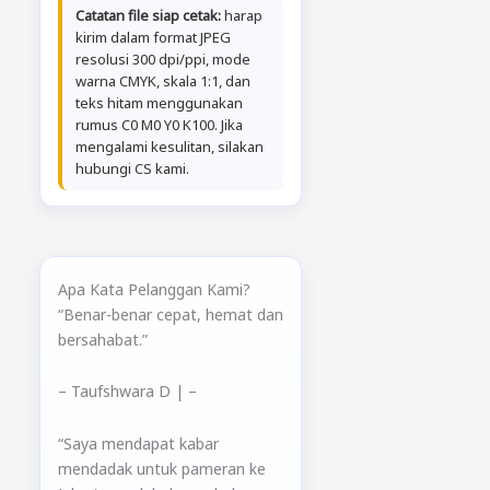
Catatan file siap cetak:
harap
kirim dalam format JPEG
resolusi 300 dpi/ppi, mode
warna CMYK, skala 1:1, dan
teks hitam menggunakan
rumus C0 M0 Y0 K100. Jika
mengalami kesulitan, silakan
hubungi CS kami.
Apa Kata Pelanggan Kami?
“Benar-benar cepat, hemat dan
bersahabat.”
– Taufshwara D
|
–
“Saya mendapat kabar
mendadak untuk pameran ke